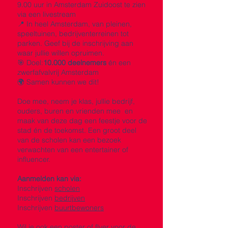
9.00 uur in Amsterdam Zuidoost te zien
via een livestream
📍 In heel Amsterdam, van pleinen,
speeltuinen, bedrijventerreinen tot
parken. Geef bij de inschrijving aan
waar jullie willen opruimen.
🎯 Doel:
10.000 deelnemers
én een
zwerfafvalvrij Amsterdam
🌍 Samen kunnen we dit!
Doe mee, neem je klas, jullie bedrijf,
ouders, buren en vrienden mee en
maak van deze dag een feestje voor de
stad én de toekomst. Een groot deel
van de scholen kan een bezoek
verwachten van een entertainer of
influencer.
Aanmelden kan via:
Inschrijven
scholen
Inschrijven
bedrijven
Inschrijven
buurtbewoners
Wil je ook een poster of flyer voor de