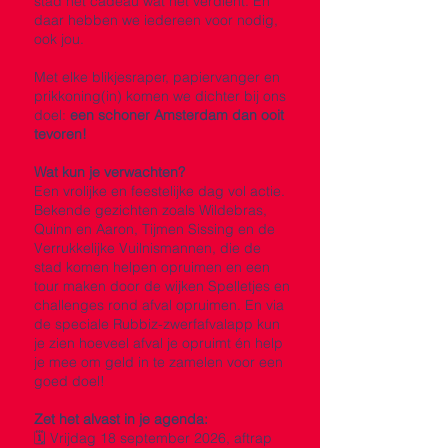
stad het cadeau wat het verdient.
En
daar hebben we iedereen voor nodig,
ook jou.
Met elke blikjesraper, papiervanger en
prikkoning(in) komen we dichter bij ons
doel:
een schoner Amsterdam dan ooit
tevoren!
Wat kun je verwachten?
Een vrolijke en feestelijke dag vol actie.
Bekende gezichten zoals Wildebras,
Quinn en Aaron, Tijmen Sissing en de
Verrukkelijke Vuilnismannen, die de
stad komen helpen opruimen en een
tour maken door de wijken Spelletjes en
challenges rond afval opruimen. En via
de speciale Rubbiz-zwerfafvalapp kun
je zien hoeveel afval je opruimt én help
je mee om geld in te zamelen voor een
goed doel!
Zet het alvast in je agenda:
🗓️ Vrijdag 18 september 2026, aftrap