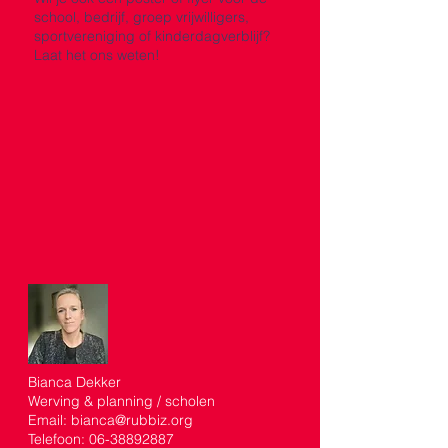
school, bedrijf, groep vrijwilligers,
sportvereniging of kinderdagverblijf?
Laat het ons weten!
Bianca Dekker
Werving & planning / scholen
Email: bianca@rubbiz.org
Telefoon: 06-38892887