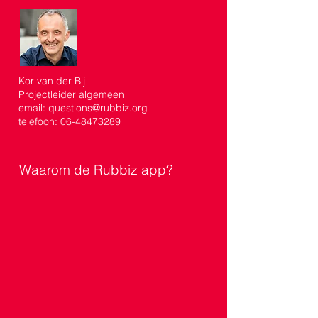
Kor van der Bij
Projectleider algemeen
email: questions@rubbiz.org
telefoon: 06-48473289
Waarom de Rubbiz app?